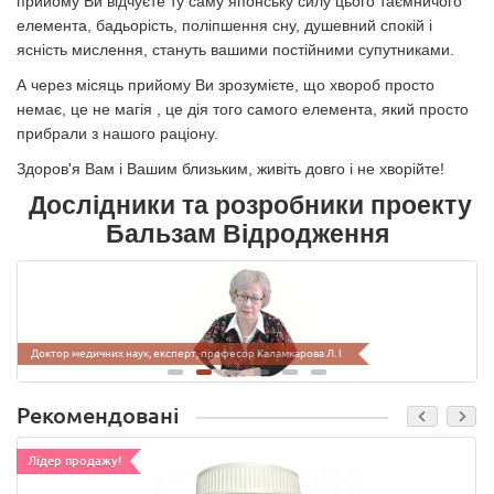
прийому Ви відчуєте ту саму японську силу цього таємничого
елемента, бадьорість, поліпшення сну, душевний спокій і
ясність мислення, стануть вашими постійними супутниками.
А через місяць прийому Ви зрозумієте
,
що хвороб просто
немає, це не магія , це дія того самого елемента
,
який просто
прибрали з нашого раціону.
Здоров'я Вам і Вашим близьким, живіть довго і
не хворійте
!
Дослідники та розробники проекту
Бальзам Відродження
Доктор медичних наук, експерт, професор Каламкарова Л. І
Доктор біологічних наук, винахідник, професор Синявський Ю. А
Рекомендовані
Лідер продажу!