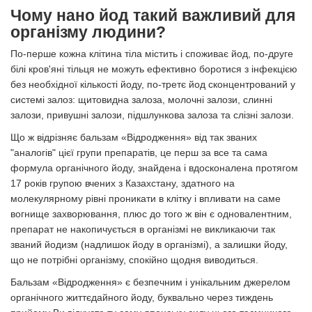
Чому нано йод такий важливий для
організму людини?
По-перше кожна клітина тіла містить і споживає йод, по-друге
білі кров'яні тільця не можуть ефективно боротися з інфекцією
без необхідної кількості йоду, по-третє йод сконцентрований у
системі залоз: щитовидна залоза, молочні залози, слинні
залози, привушні залози, підшлункова залоза та слізні залози.
Що ж відрізняє
б
альзам
«
Відродження
»
від так званих
"аналогів" цієї групи препаратів, це перш за все та сама
формула органічного йоду, знайдена і вдосконалена протягом
17 років групою вчених з Казахстану, здатного на
молекулярному рівні проникати в клітку і впливати на сам
е
вогнище захворювання, плюс до того ж він є одновалентн
и
м,
препарат не накопичується в організмі не викликаючи так
званий йодизм (надлишок йоду в організмі), а
залишки йоду,
що не потрібні організму,
спокійно щодня виводиться.
Бальзам
«
Відродження
»
є безпечним і унікальним джерелом
органічного
життєдайного
йоду, буквально через тиждень