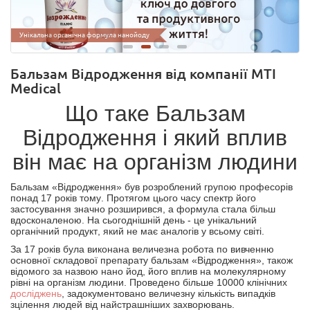
Унікальна органічна формула нанойоду
Капсули Бальзам Відродження плюс для всієї родини!
Бальзам Відродження від компанії MTI
Medical
Що таке Бальзам
Відродження і який вплив
він має на організм людини
Бальзам
«Відродження»
був розроблений групою професорів
понад 17 років тому
. Протягом цього часу
спектр його
застосування
значно
розшир
ився
, а формула ста
ла більш
вдосконаленою.
На сьогоднішній день
-
це унікальний
органічний продукт
, який
не має аналогів у всьому світі.
За 17 років була виконана величезна робота по вивченню
основної складової препарату
б
альзам
«
Відродження
»
,
також
відомого за назвою нано йод, його вплив на молекулярному
рівні на організм людини. Проведено більше 10000 клінічних
досліджень
, задокументовано величезну кількість випадків
зцілення людей від найстрашніших захворювань.