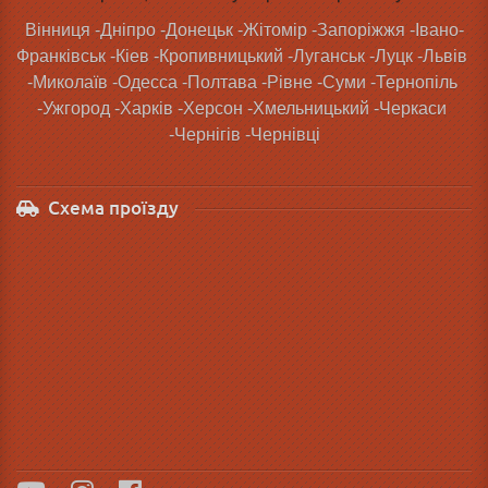
Вінниця -Дніпро -Донецьк -Жітомір -Запоріжжя -Івано-
Франківськ -Кіев -Кропивницький -Луганськ -Луцк -Львів 
-Миколаїв -Одесса -Полтава -Рівне -Суми -Тернопіль 
-Ужгород -Харків -Херсон -Хмельницький -Черкаси 
-Чернігів -Чернівці
Схема проїзду